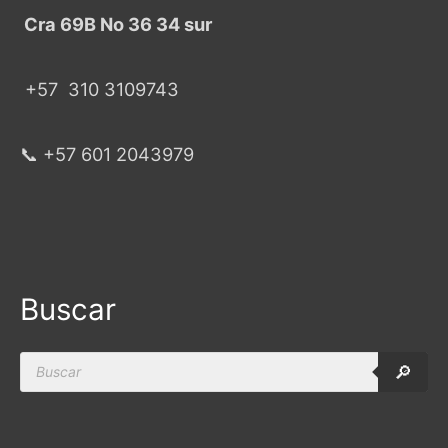
Cra 69B No 36 34 sur
+57
310 3109743
📞 +57 601 2043979
Buscar
Products
🔎
search