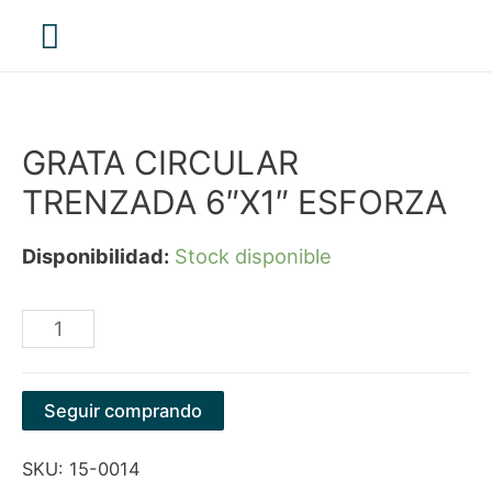
Menú
principal
GRATA CIRCULAR
TRENZADA 6″X1″ ESFORZA
Disponibilidad:
Stock disponible
GRATA
CIRCULAR
TRENZADA
Seguir comprando
6"X1"
SKU:
15-0014
ESFORZA