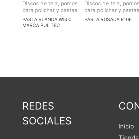
Discos de tela, pomos
Discos de tela, pomo
para polichar y pastas
para polichar y pasta
PASTA BLANCA W500
PASTA ROSADA R106
MARCA PULITEC
REDES
CON
SOCIALES
Inicio
Tienda