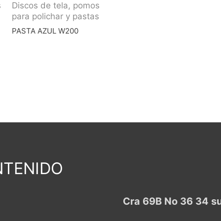
s
Discos de tela, pomos
s
para polichar y pastas
PASTA AZUL W200
TENIDO
Cra 69B No 36 34 s