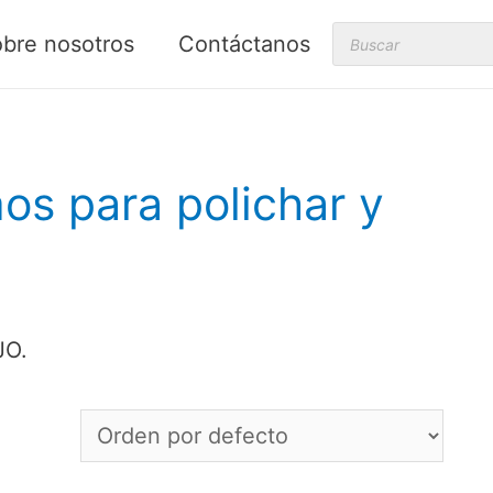
Products
bre nosotros
Contáctanos
search
os para polichar y
JO.