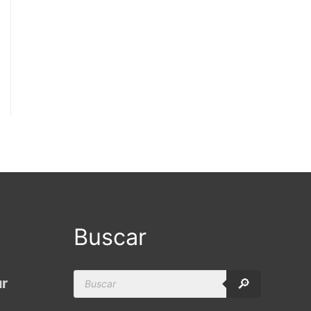
Buscar
Products
ur
🔎
search