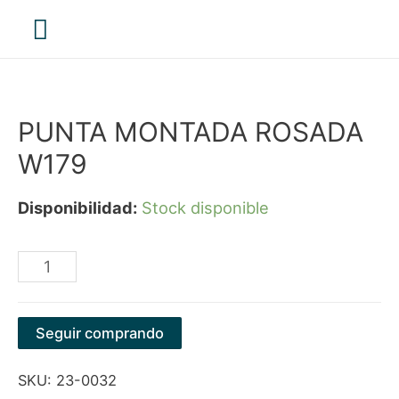
Menú
principal
PUNTA MONTADA ROSADA
W179
Disponibilidad:
Stock disponible
PUNTA
MONTADA
ROSADA
Seguir comprando
W179
SKU:
23-0032
cantidad