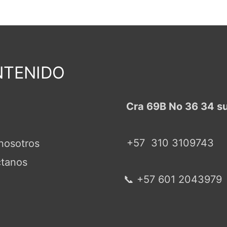
TENIDO
Cra 69B No 36 34 s
+57
310 3109743
nosotros
tanos
📞 +57 601 2043979