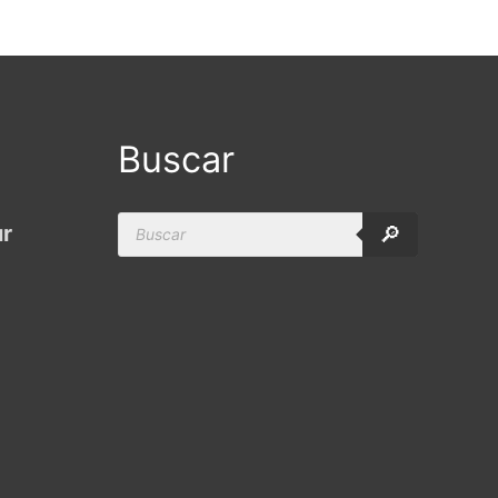
Buscar
Products
ur
🔎
search