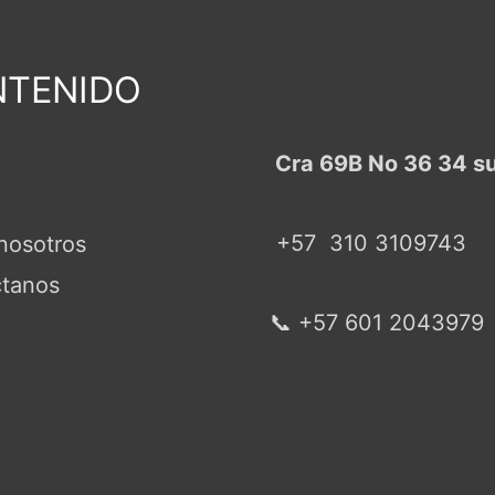
TENIDO
Cra 69B No 36 34 s
+57
310 3109743
nosotros
tanos
📞 +57 601 2043979