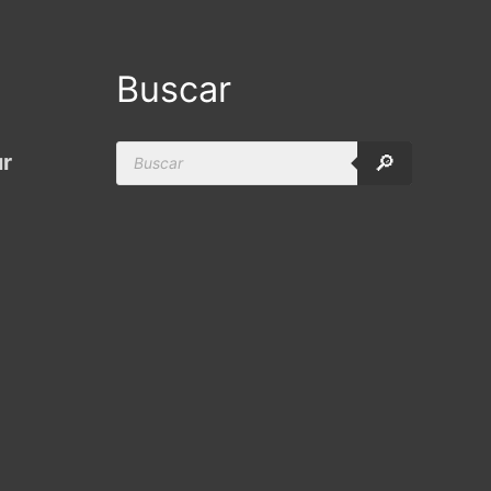
Buscar
Products
ur
🔎
search