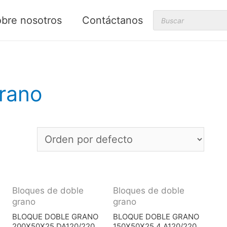
Products
bre nosotros
Contáctanos
search
rano
Bloques de doble
Bloques de doble
grano
grano
BLOQUE DOBLE GRANO
BLOQUE DOBLE GRANO
200X50X25 DA120/220
150X50X25,4 A120/220