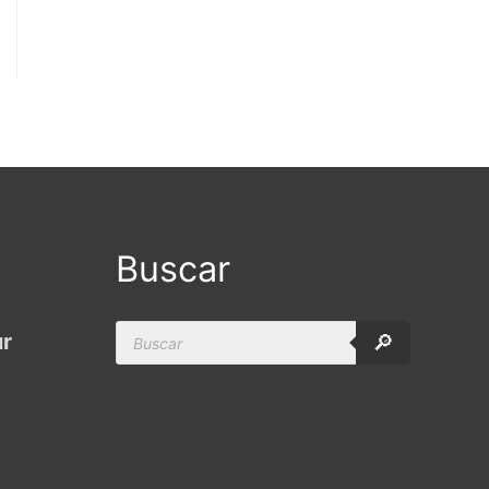
Buscar
Products
ur
🔎
search