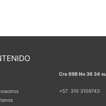
TENIDO
Cra 69B No 36 34 s
+57
310 3109743
nosotros
tanos