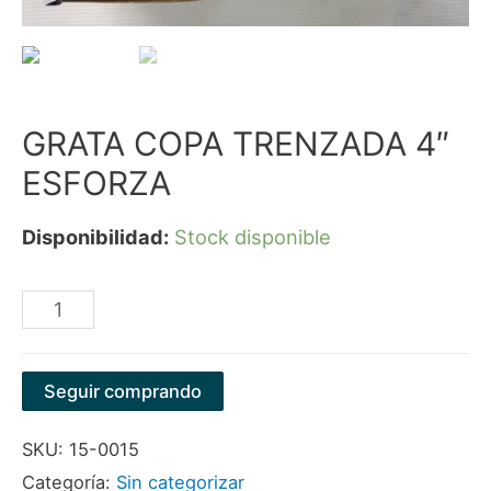
GRATA COPA TRENZADA 4″
ESFORZA
Disponibilidad:
Stock disponible
GRATA
COPA
TRENZADA
Seguir comprando
4"
SKU:
15-0015
ESFORZA
Categoría:
Sin categorizar
cantidad