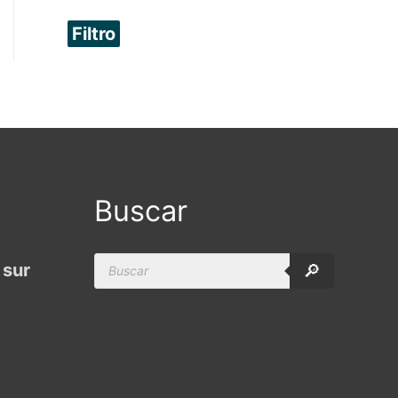
Filtro
Buscar
Products
 sur
🔎
search