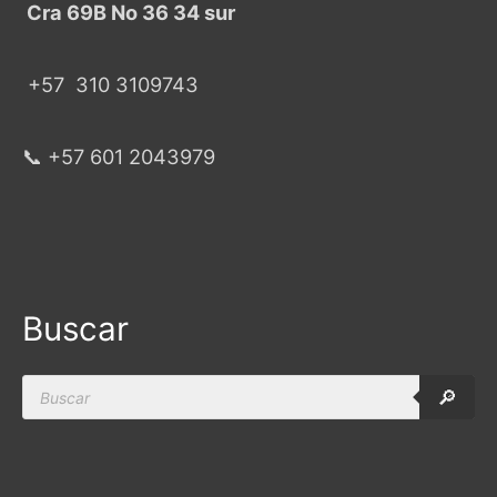
Cra 69B No 36 34 sur
+57
310 3109743
📞 +57 601 2043979
Buscar
Products
🔎
search