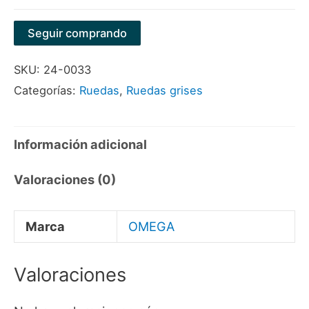
GRIS
PARA
Seguir comprando
METAL
SKU:
24-0033
250X25X31,75MM
Categorías:
Ruedas
,
Ruedas grises
A36
MARCA
OMEGA
Información adicional
cantidad
Valoraciones (0)
Marca
OMEGA
Valoraciones