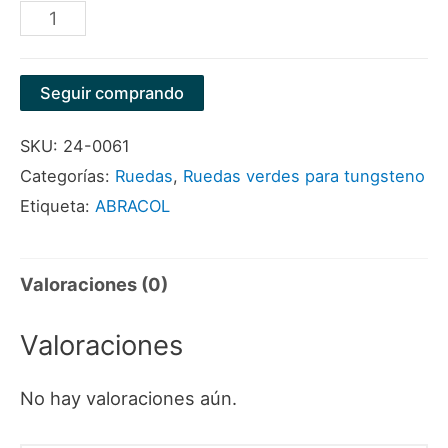
RUEDA
200"
X
Seguir comprando
20"
SKU:
24-0061
X
Categorías:
Ruedas
,
Ruedas verdes para tungsteno
31.75"
Etiqueta:
ABRACOL
CV60V3M
MARCA
ABRACOL
Valoraciones (0)
cantidad
Valoraciones
No hay valoraciones aún.