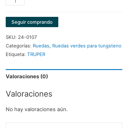
150X20X31.75MM
CV60
Seguir comprando
MARCA
SKU:
24-0107
TRUPER
Categorías:
Ruedas
,
Ruedas verdes para tungsteno
cantidad
Etiqueta:
TRUPER
Valoraciones (0)
Valoraciones
No hay valoraciones aún.