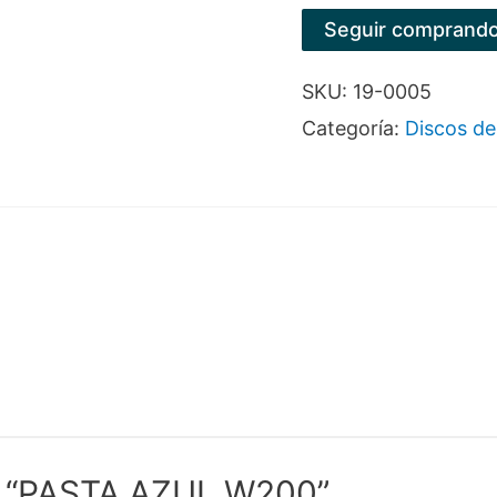
W200
Seguir comprand
cantidad
SKU:
19-0005
Categoría:
Discos de
ar “PASTA AZUL W200”