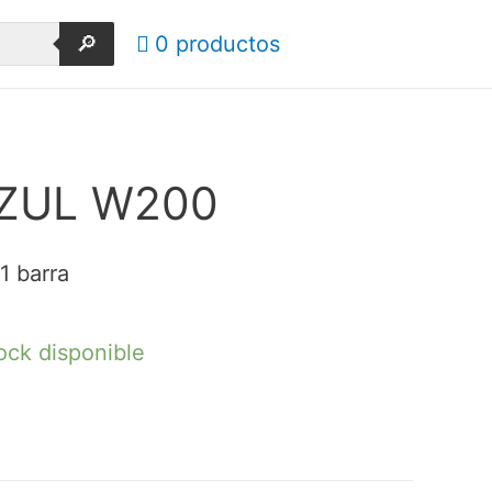
🔎
0 productos
ZUL W200
1 barra
ock disponible