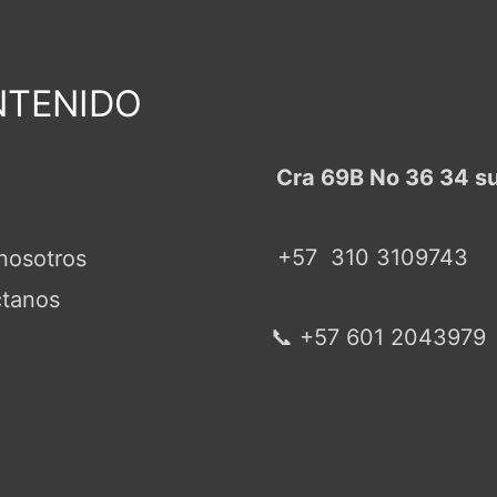
TENIDO
Cra 69B No 36 34 s
+57
310 3109743
nosotros
tanos
📞 +57 601 2043979