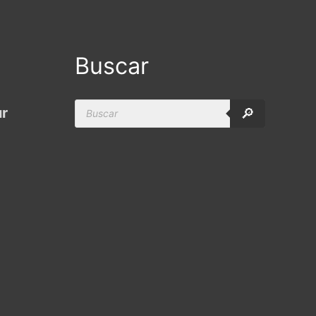
Buscar
Products
ur
🔎
search