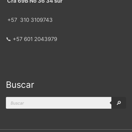
Cra 69B No 36 34 sur
+57
310 3109743
📞 +57 601 2043979
Buscar
Products
🔎
search