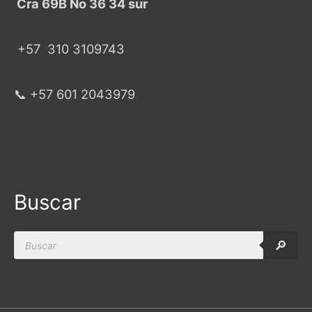
Cra 69B No 36 34 sur
+57
310 3109743
📞 +57 601 2043979
Buscar
Products
🔎
search