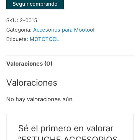
PARA
Seguir comprando
MOTOTOOL
SKU:
2-0015
1/8"
Categoría:
Accesorios para Mootool
cantidad
Etiqueta:
MOTOTOOL
Valoraciones (0)
Valoraciones
No hay valoraciones aún.
Sé el primero en valorar
“ESTUCHE ACCESORIOS