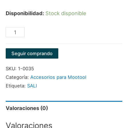
Disponibilidad:
Stock disponible
DISCO
3"X1/16"X3/8"
CON
Seguir comprando
ANILLO,
SKU:
1-0035
METAL
Categoría:
Accesorios para Mootool
INOX,
Etiqueta:
SALI
ALUMINIO,
COBRE.
cantidad
Valoraciones (0)
Valoraciones