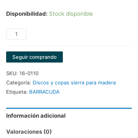
Disponibilidad:
Stock disponible
MANDRIL
PARA
SIERRA
Seguir comprando
COPA
SKU:
16-0110
7/16"
Categoría:
Discos y copas sierra para madera
(1-
Etiqueta:
BARRACUDA
1/4"
-
2-
Información adicional
3/4")
Valoraciones (0)
BARRACUDA