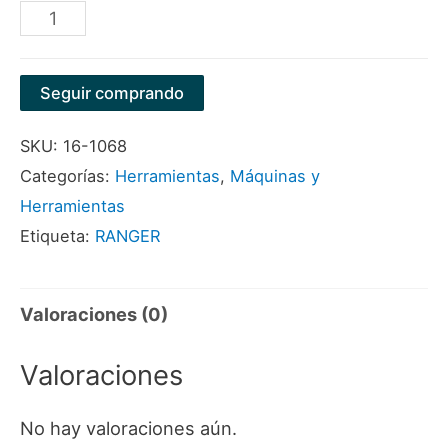
AEROGRAFO
400
ML
Seguir comprando
ALTA
SKU:
16-1068
PRESIÓN
Categorías:
Herramientas
,
Máquinas y
REF.
Herramientas
W-
Etiqueta:
RANGER
71G
MARCA
RANGER
Valoraciones (0)
cantidad
Valoraciones
No hay valoraciones aún.