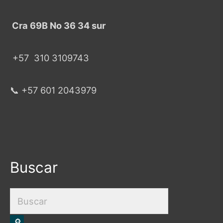
Cra 69B No 36 34 sur
+57
310 3109743
📞 +57 601 2043979
Buscar
Products
search
🔎