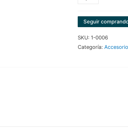
MINIBADA
PARA
Seguir comprand
MOTOTOOL
SKU:
1-0006
1/4"
Categoría:
Accesorio
cantidad