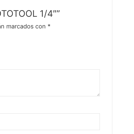
OTOTOOL 1/4″”
tán marcados con
*