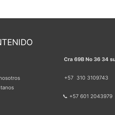
TENIDO
Cra 69B No 36 34 s
+57
310 3109743
nosotros
tanos
📞 +57 601 2043979