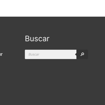
Buscar
Products
ur
🔎
search