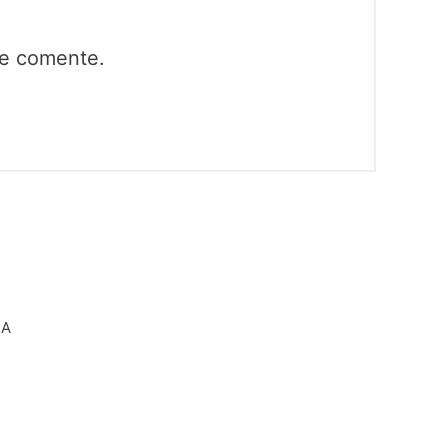
ue comente.
RA