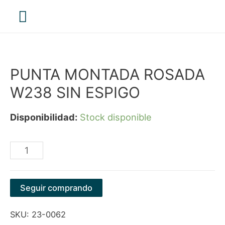
Menú
principal
PUNTA MONTADA ROSADA
W238 SIN ESPIGO
Disponibilidad:
Stock disponible
PUNTA
MONTADA
ROSADA
Seguir comprando
W238
SKU:
23-0062
SIN