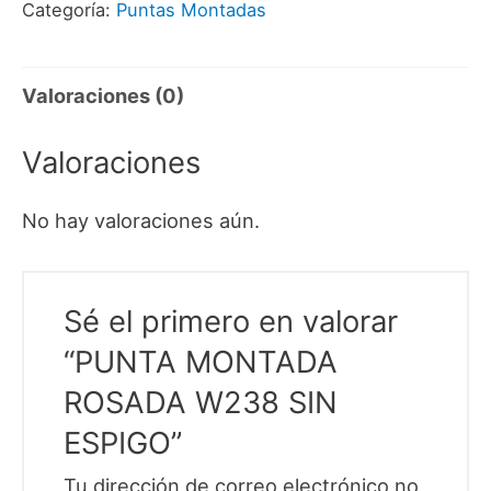
Categoría:
Puntas Montadas
ESPIGO
cantidad
Valoraciones (0)
Valoraciones
No hay valoraciones aún.
Sé el primero en valorar
“PUNTA MONTADA
ROSADA W238 SIN
ESPIGO”
Tu dirección de correo electrónico no