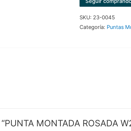
Seguir comprand
W230
SKU:
23-0045
cantidad
Categoría:
Puntas M
orar “PUNTA MONTADA ROSADA W