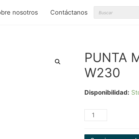
Products
bre nosotros
Contáctanos
search
PUNTA 
W230
Disponibilidad:
St
PUNTA
MONTADA
ROSADA