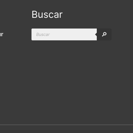
Buscar
Products
ur
🔎
search