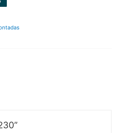
o
ontadas
230”