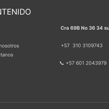
TENIDO
Cra 69B No 36 34 s
+57
310 3109743
nosotros
tanos
📞 +57 601 2043979