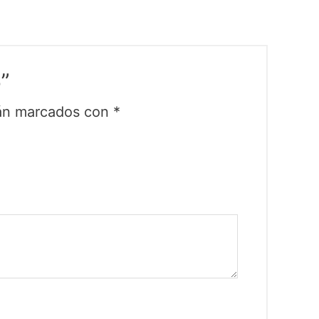
”
tán marcados con
*