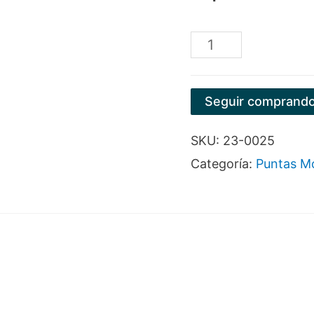
PUNTA
MONTADA
ROSADA
Seguir comprand
A5
SKU:
23-0025
cantidad
Categoría:
Puntas M