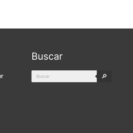
Buscar
Products
ur
🔎
search