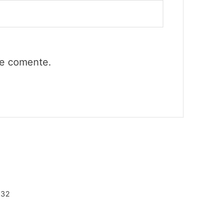
ue comente.
132