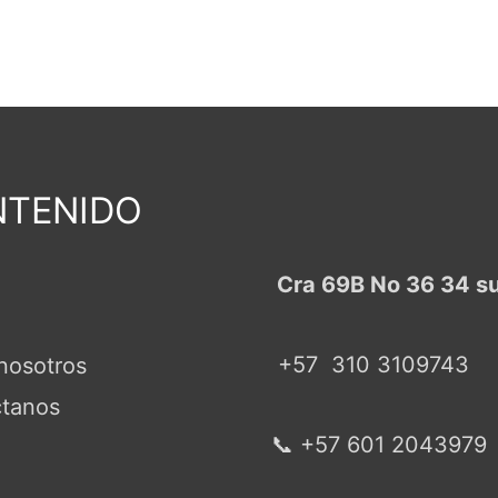
TENIDO
Cra 69B No 36 34 s
+57
310 3109743
nosotros
tanos
📞 +57 601 2043979