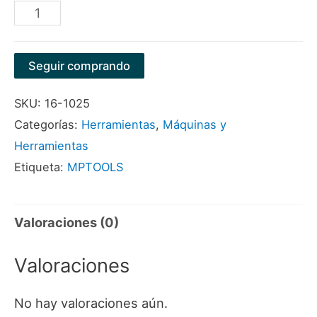
MACHO
ACERO
AL
Seguir comprando
CARBON
SKU:
16-1025
1/4"
Categorías:
Herramientas
,
Máquinas y
JUEGO
Herramientas
X
Etiqueta:
MPTOOLS
3
PIEZAS
MARCA
Valoraciones (0)
MPTOOLS
Valoraciones
cantidad
No hay valoraciones aún.