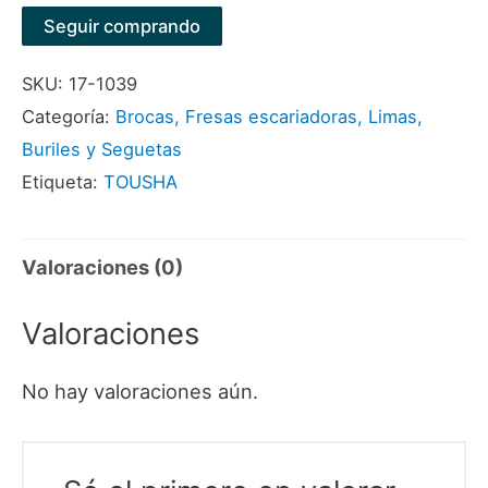
SD
Seguir comprando
42-
SKU:
17-1039
1/8"
Categoría:
Brocas, Fresas escariadoras, Limas,
MARCA
Buriles y Seguetas
TOUSHA
Etiqueta:
TOUSHA
cantidad
Valoraciones (0)
Valoraciones
No hay valoraciones aún.