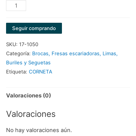
LIMA
REDONDA
8"
Seguir comprando
C/MANGO
SKU:
17-1050
MARCA
Categoría:
Brocas, Fresas escariadoras, Limas,
CORNETA
Buriles y Seguetas
cantidad
Etiqueta:
CORNETA
Valoraciones (0)
Valoraciones
No hay valoraciones aún.