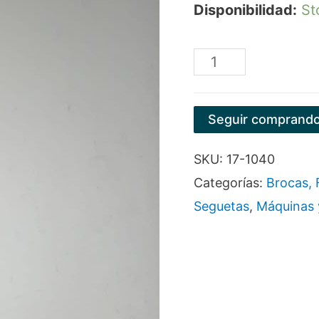
Disponibilidad:
St
LIMA
PLANA
6"
Seguir comprand
C/MANGO
SKU:
17-1040
cantidad
Categorías:
Brocas, 
Seguetas
,
Máquinas 