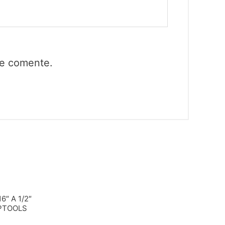
ue comente.
″ A 1/2″
MPTOOLS