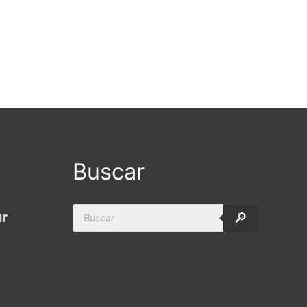
Buscar
Products
ur
🔎
search