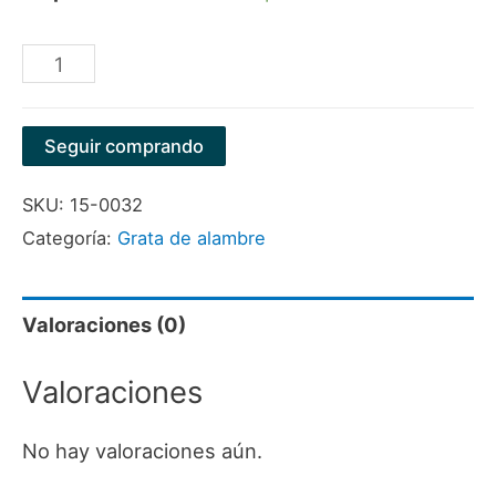
JUEGO
MINI
BROCHA
Seguir comprando
CON
SKU:
15-0032
ESPIGO
Categoría:
Grata de alambre
5/64"X6MM
X7
PIEZAS
Valoraciones (0)
cantidad
Valoraciones
No hay valoraciones aún.