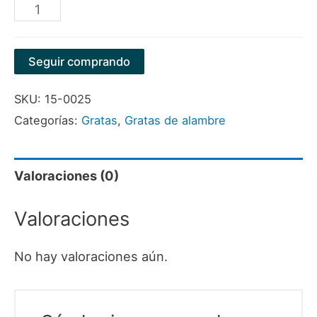
JUEGO
GRATA
CON
Seguir comprando
ESPIGO
SKU:
15-0025
1/4"
Categorías:
Gratas
,
Gratas de alambre
X
5
PIEZAS
Valoraciones (0)
MPTOOLS
Valoraciones
cantidad
No hay valoraciones aún.