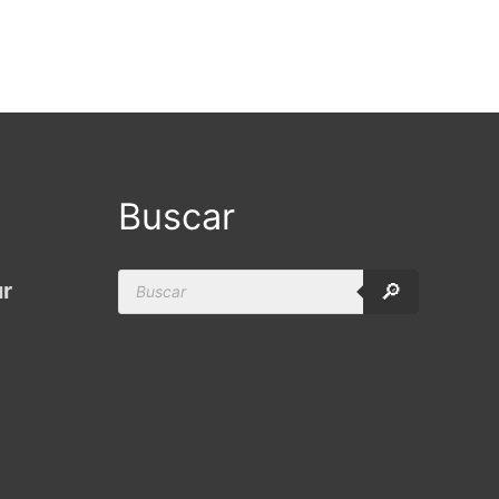
Buscar
Products
ur
🔎
search