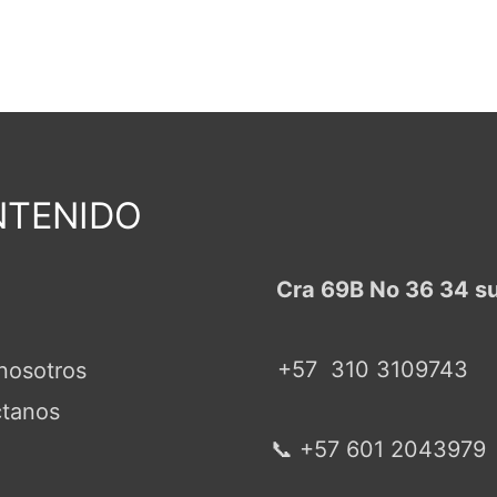
TENIDO
Cra 69B No 36 34 s
+57
310 3109743
nosotros
tanos
📞 +57 601 2043979