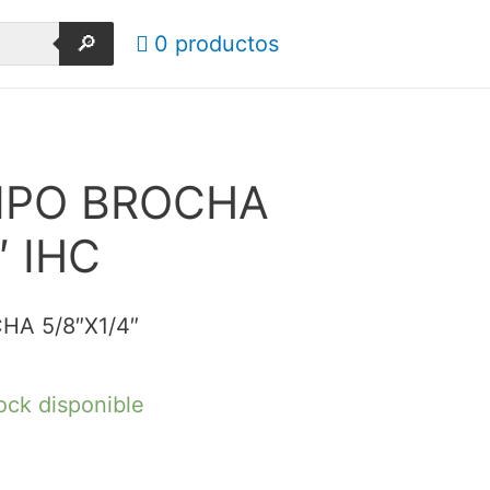
🔎
0 productos
IPO BROCHA
″ IHC
HA 5/8″X1/4″
ock disponible