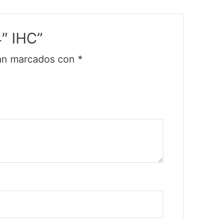
″ IHC”
tán marcados con
*