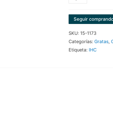
TIPO
BROCHA
Seguir comprand
5/8"X1/4"
SKU:
15-1173
IHC
Categorías:
Gratas
,
cantidad
Etiqueta:
IHC