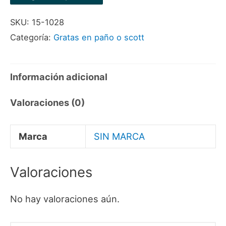
ESPIGO
SKU:
15-1028
3"X1"X1/4"
Categoría:
Gratas en paño o scott
cantidad
Información adicional
Valoraciones (0)
Marca
SIN MARCA
Valoraciones
No hay valoraciones aún.