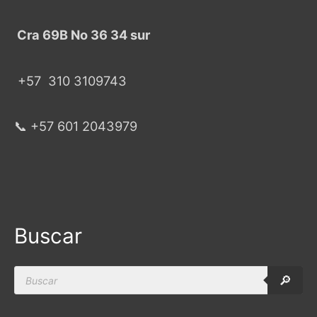
Cra 69B No 36 34 sur
+57
310 3109743
📞 +57 601 2043979
Buscar
Products
🔎
search