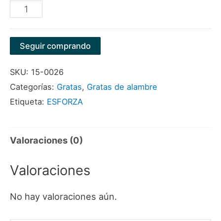
GRATA
COPA
LISA
Seguir comprando
3"
SKU:
15-0026
MULTIROSCA
Categorías:
Gratas
,
Gratas de alambre
MARCA
Etiqueta:
ESFORZA
ESFORZA
cantidad
Valoraciones (0)
Valoraciones
No hay valoraciones aún.