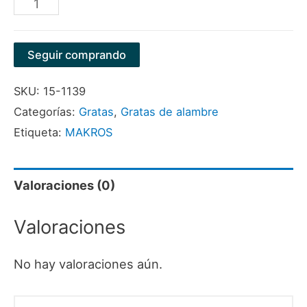
GRATA
CONICA
LISA
Seguir comprando
4"
SKU:
15-1139
MULTIROSCA
Categorías:
Gratas
,
Gratas de alambre
MARCA
Etiqueta:
MAKROS
MAKROS
cantidad
Valoraciones (0)
Valoraciones
No hay valoraciones aún.