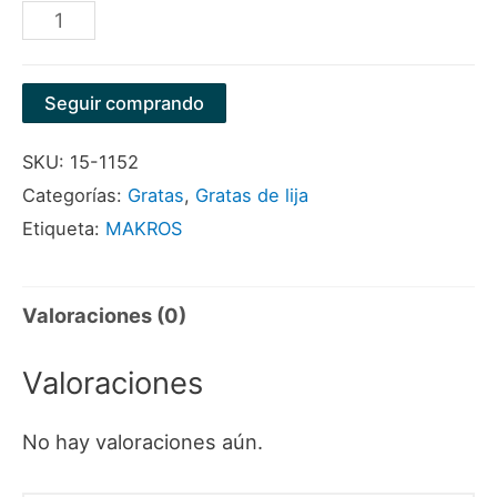
GRATA
CON
ESPIGO
Seguir comprando
2"
SKU:
15-1152
X
Categorías:
Gratas
,
Gratas de lija
1"
Etiqueta:
MAKROS
X
1/4"
ZIRCONIO
Valoraciones (0)
P60
Valoraciones
MARCA
MAKROS
No hay valoraciones aún.
cantidad