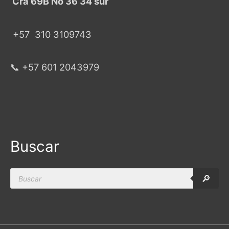
Cra 69B No 36 34 sur
+57
310 3109743
📞 +57 601 2043979
Buscar
Products
🔎
search