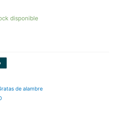
ock disponible
o
Gratas de alambre
O