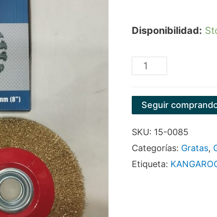
Disponibilidad:
St
GRATA
CIRCULAR
LISA
Seguir comprand
8"
SKU:
15-0085
X
Categorías:
Gratas
,
1"
Etiqueta:
KANGARO
MARCA
KANGAROO
cantidad