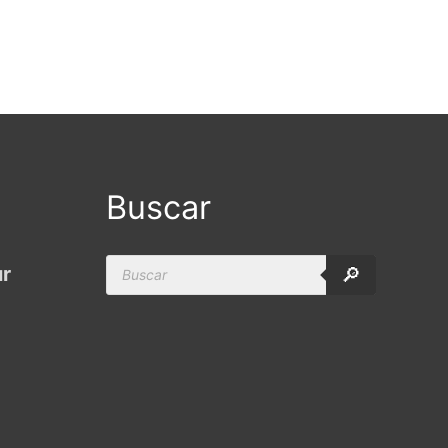
Buscar
Products
ur
🔎
search