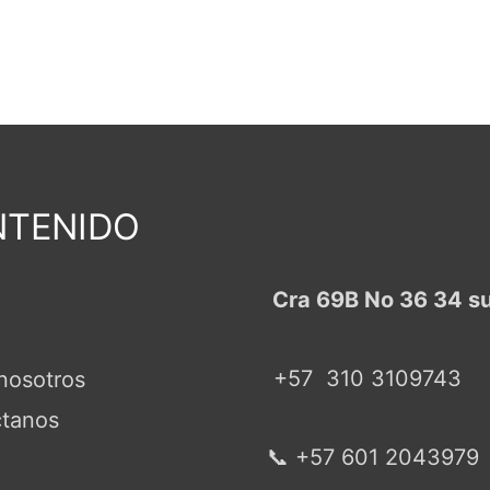
TENIDO
Cra 69B No 36 34 s
+57
310 3109743
nosotros
tanos
📞 +57 601 2043979