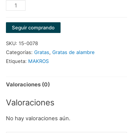
GRATA
CIRCULAR
LISA
Seguir comprando
4"X1/4"
SKU:
15-0078
COBRIZADA
Categorías:
Gratas
,
Gratas de alambre
MARCA
Etiqueta:
MAKROS
MAKROS
cantidad
Valoraciones (0)
Valoraciones
No hay valoraciones aún.