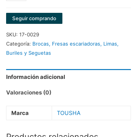
EN
TUNGSTENO
Seguir comprando
(LIMA
SKU:
17-0029
ROTATIVA)
Categoría:
Brocas, Fresas escariadoras, Limas,
SM5
Buriles y Seguetas
1/2"X1/4"
MARCA
TOUSHA
Información adicional
cantidad
Valoraciones (0)
Marca
TOUSHA
Productos relacionados