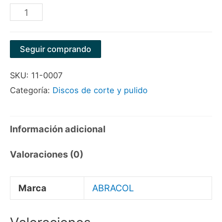
DISCO
PARA
PULIR
Seguir comprando
9"X1/4"X7/8"
SKU:
11-0007
MARCA
Categoría:
Discos de corte y pulido
ABRACOL
cantidad
Información adicional
Valoraciones (0)
Marca
ABRACOL