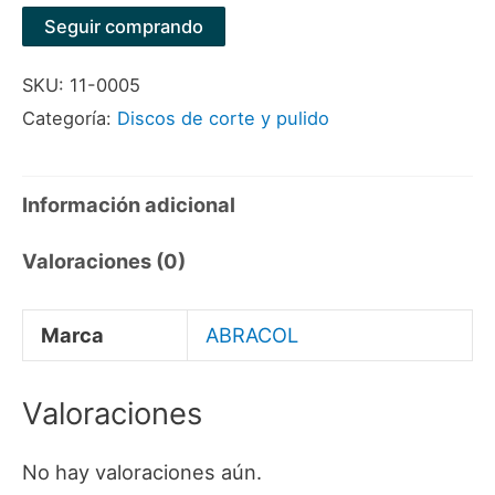
CORTE
Seguir comprando
4-
SKU:
11-0005
1/2"
Categoría:
Discos de corte y pulido
X1"X7/8"
MARCA
ABRACOL
Información adicional
cantidad
Valoraciones (0)
Marca
ABRACOL
Valoraciones
No hay valoraciones aún.