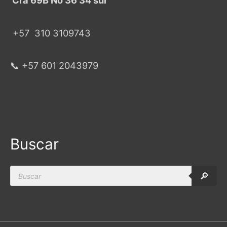
+57
310 3109743
📞 +57 601 2043979
Buscar
Products
🔎
search