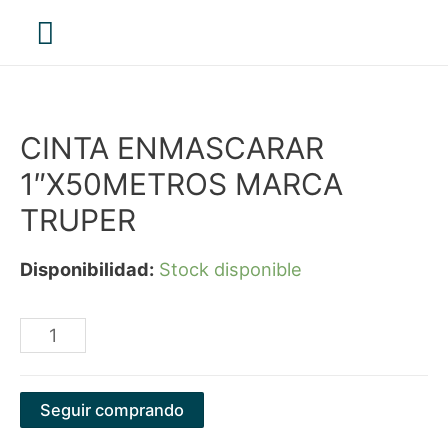
Menú
principal
CINTA ENMASCARAR
1″X50METROS MARCA
TRUPER
Disponibilidad:
Stock disponible
CINTA
ENMASCARAR
1"X50METROS
Seguir comprando
MARCA