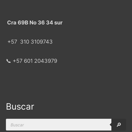
Cra 69B No 36 34 sur
+57
310 3109743
📞 +57 601 2043979
Buscar
Products
🔎
search