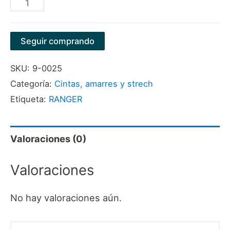
CINTA
ANTIDESLIZANTE
FOTOLUMINISCENTE
Seguir comprando
2"
SKU:
9-0025
X
Categoría:
Cintas, amarres y strech
5
Etiqueta:
RANGER
MTS
MARCA
RANGER
Valoraciones (0)
cantidad
Valoraciones
No hay valoraciones aún.