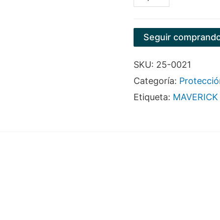
REFLECTIVO
MARCA
Seguir comprand
MAVERICK
SKU:
25-0021
cantidad
Categoría:
Protecció
Etiqueta:
MAVERICK