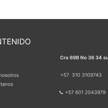
TENIDO
Cra 69B No 36 34 s
+57
310 3109743
nosotros
tanos
📞 +57 601 2043979