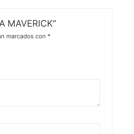
CA MAVERICK”
tán marcados con
*