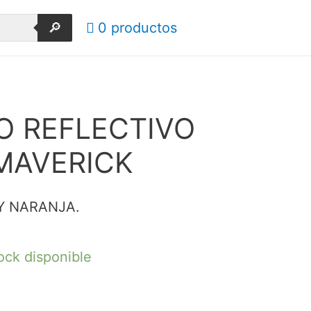
🔎
0 productos
O REFLECTIVO
MAVERICK
Y NARANJA.
ock disponible