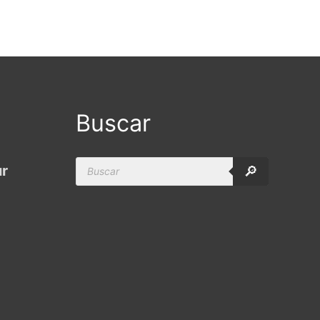
Buscar
Products
ur
🔎
search