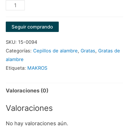
CEPILLO
MANGO
MADERA
Seguir comprando
3H
SKU:
15-0094
X
Categorías:
Cepillos de alambre
,
Gratas
,
Gratas de
15H
alambre
INOX
Etiqueta:
MAKROS
MARCA
MAKROS
cantidad
Valoraciones (0)
Valoraciones
No hay valoraciones aún.