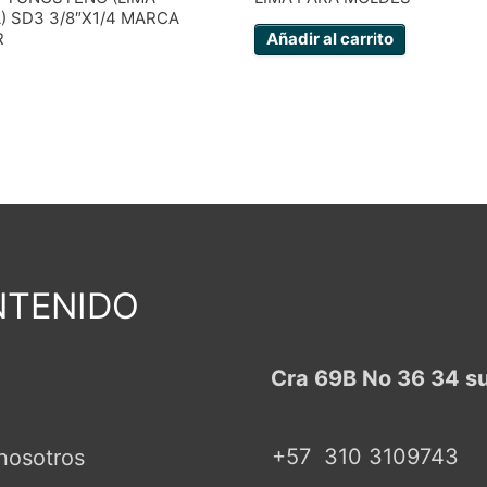
) SD3 3/8″X1/4 MARCA
R
Añadir al carrito
TENIDO
Cra 69B No 36 34 s
+57
310 3109743
nosotros