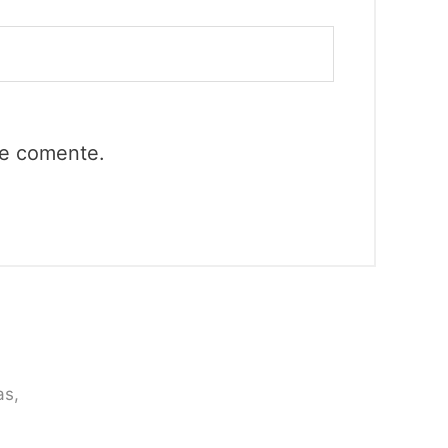
ue comente.
as,