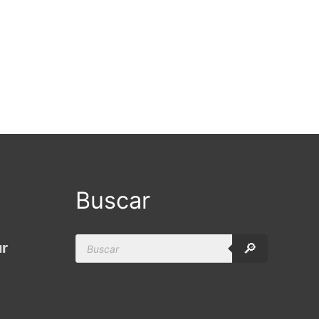
Buscar
Products
ur
🔎
search