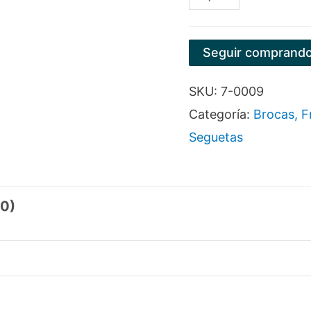
DE
TUNGSTENO
Seguir comprand
(IZQUIERDO)
SKU:
7-0009
AL
Categoría:
Brocas, F
1/2"
Seguetas
cantidad
(0)