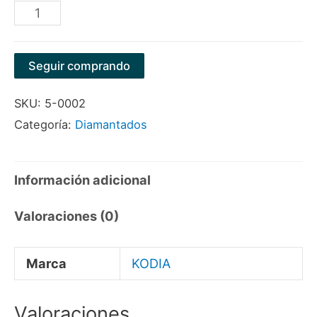
BROCA
DIAMANTADA
1-
Seguir comprando
1/4"
SKU:
5-0002
(32MM)
Categoría:
Diamantados
XM14
MARCA
KODIA
Información adicional
cantidad
Valoraciones (0)
Marca
KODIA
Valoraciones