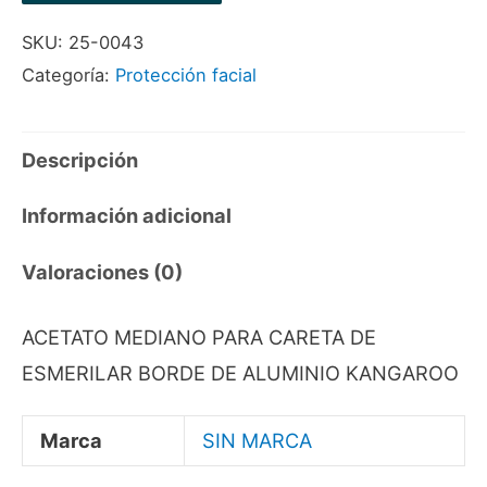
CARETA
SKU:
25-0043
DE
Categoría:
Protección facial
ESMERILAR
BORDE
DE
Descripción
ALUMINIO
Información adicional
KANGAROO
cantidad
Valoraciones (0)
ACETATO MEDIANO PARA CARETA DE
ESMERILAR BORDE DE ALUMINIO KANGAROO
Marca
SIN MARCA