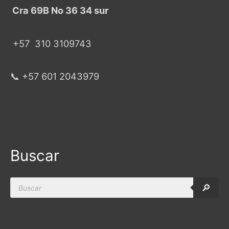
Cra 69B No 36 34 sur
+57
310 3109743
📞 +57 601 2043979
Buscar
Products
🔎
search